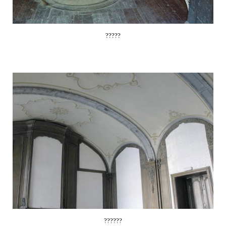
?????
??????